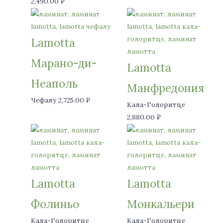
2,490.00
₽
Lamotta
Марано-ди-
Lamotta
Неаполь
Манфредония
Чефалу
2,725.00
₽
Кала-Голоритце
2,880.00
₽
Lamotta
Lamotta
Фолиньо
Монкальери
Кала-Голоритце
Кала-Голоритце