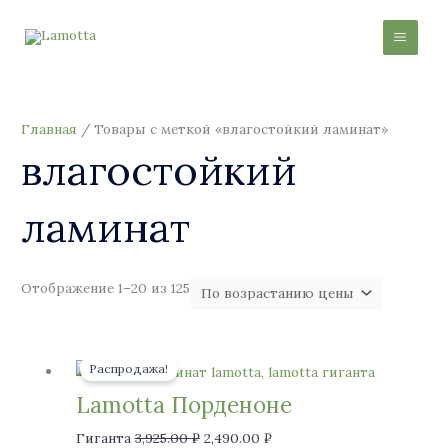
Перейти
Цены:
И
М
М
к
по
с
и
а
содержимому
возрастанию
к
н
к
а
и
с
т
м
и
Главная
/ Товары с меткой «влагостойкий ламинат»
ь
а
м
влагостойкий
:
л
а
ь
л
ламинат
н
ь
а
н
я
а
Отображение 1–20 из 125
ц
я
е
ц
Первоначальная
Текущая
н
е
Распродажа!
цена
цена:
а
н
составляла
2,490.00 ₽.
Lamotta Порденоне
а
3,925.00 ₽.
Гиганта
3,925.00
₽
2,490.00
₽