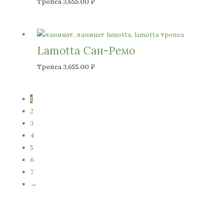
Тропеа
3,655.00
₽
Lamotta Сан-Ремо
Тропеа
3,655.00
₽
1
2
3
4
5
6
7
→