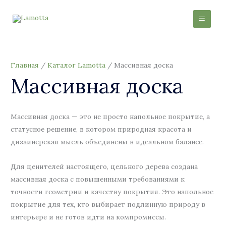
Перейти
И
к
с
содержимому
к
а
т
Главная
/
Каталог Lamotta
/ Массивная доска
ь
Массивная доска
:
Массивная доска — это не просто напольное покрытие, а
статусное решение, в котором природная красота и
дизайнерская мысль объединены в идеальном балансе.
Для ценителей настоящего, цельного дерева создана
массивная доска с повышенными требованиями к
точности геометрии и качеству покрытия. Это напольное
покрытие для тех, кто выбирает подлинную природу в
интерьере и не готов идти на компромиссы.