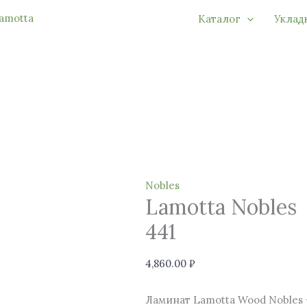
Перейти
Количество
Каталог
Уклад
к
товара
содержимому
Lamotta
Nobles
441
Nobles
Lamotta Nobles
441
4,860.00
₽
Ламинат Lamotta Wood Nobles