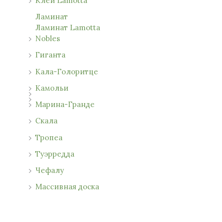
Клей Lamotta
Ламинат
Ламинат Lamotta
Nobles
Гиганта
Кала-Голоритце
Камольи
Марина-Гранде
Скала
Тропеа
Туэрредда
Чефалу
Массивная доска