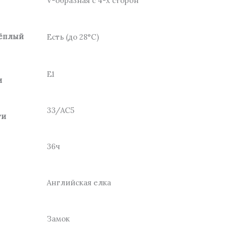
V-образная с 4-х сторон
тёплый
Есть (до 28°С)
Е1
и
33/АС5
ти
36ч
Английская елка
Замок