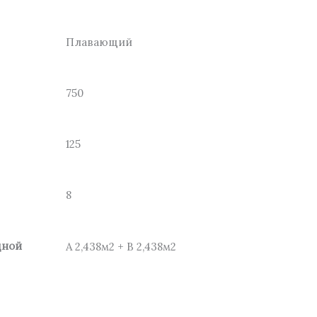
Плавающий
750
125
8
дной
А 2,438м2 + В 2,438м2