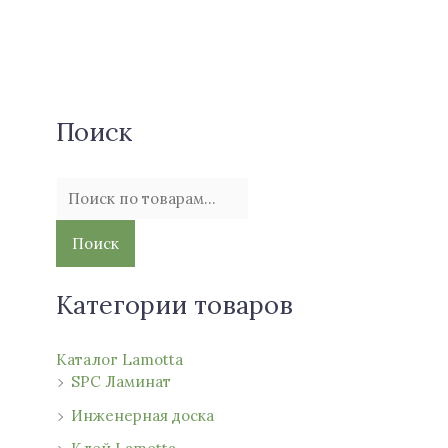
И
с
к
а
Поиск
т
ь
:
Поиск
Категории товаров
Каталог Lamotta
SPC Ламинат
Инженерная доска