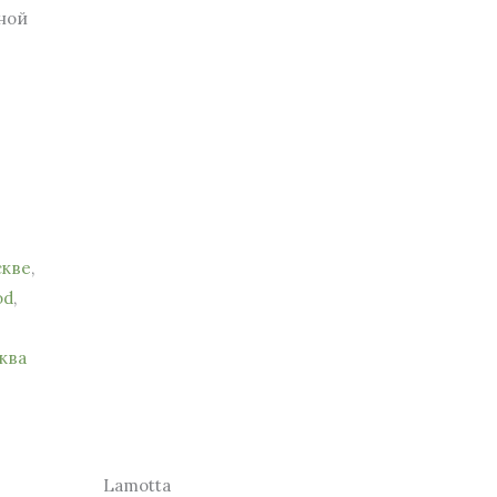
ной
скве
,
od
,
ква
Lamotta