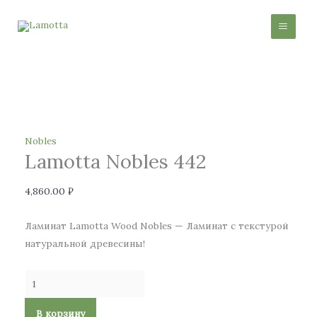
Перейти
Количество
И
к
товара
с
содержимому
Lamotta
к
Nobles
а
442
т
ь
:
Nobles
Lamotta Nobles 442
4,860.00
₽
Ламинат Lamotta Wood Nobles — Ламинат с текстурой
натуральной древесины!
В корзину